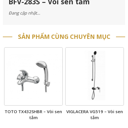
BFV-283S – Vòi sen tắm
Đang cập nhật…
SẢN PHẨM CÙNG CHUYÊN MỤC
TOTO TX432SHBR – Vòi sen
VIGLACERA VG519 – Vòi sen
tắm
tắm