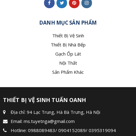
DANH MỤC SẢN PHẨM
Thiết Bị Vệ Sinh
Thiết Bị Nhà Bếp
Gạch Ốp Lát
Nội Thất
Sản Phẩm Khác
THIẾT BỊ VỆ SINH TUẤN OANH
Địa chỉ: 94 Lạc Trung, Hà Bà Trưng, Hà Nội
Email:
ms.tuyetnga@gmail.com
Hotline:
0988089483
/
0904152089
/
0395319094