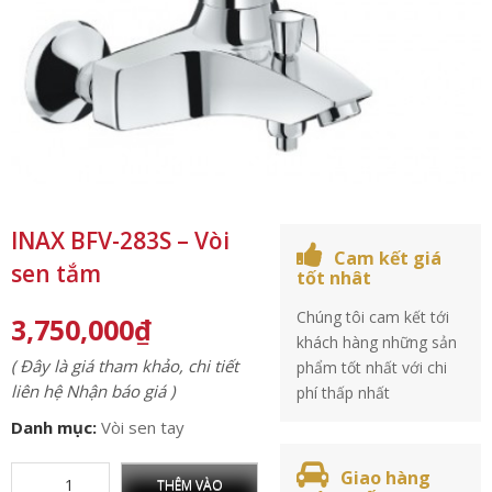
INAX BFV-283S – Vòi
Cam kết giá
sen tắm
tốt nhât
Chúng tôi cam kết tới
3,750,000
₫
khách hàng những sản
( Đây là giá tham khảo, chi tiết
phẩm tốt nhất với chi
liên hệ Nhận báo giá )
phí thấp nhất
Danh mục:
Vòi sen tay
Giao hàng
THÊM VÀO