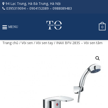
94 Lạc Trung, Hà Bà Trưng, Hà Nội
0395319094
–
0904152089
–
0988089483
0
MENU
Trang chủ
/
Vòi sen
/
Vòi sen tay
/ INAX BFV-283S – Vòi sen tắm