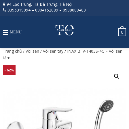
94 Lạc Trung, Hà Bà Trưng, Hà Nội
0395319094
–
0904152089
–
0988089483
0
MENU
Trang chủ
/
Vòi sen
/
Vòi sen tay
/ INAX BFV-1403S-4C – Vòi sen
tắm
- 62%