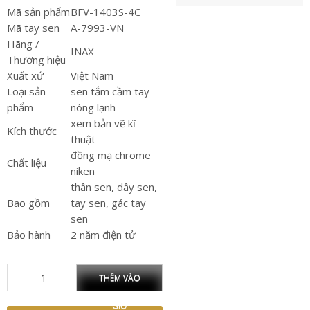
Mã sản phẩm
BFV-1403S-4C
Mã tay sen
A-7993-VN
Hãng /
INAX
Thương hiệu
Xuất xứ
Việt Nam
Loại sản
sen tắm cầm tay
phẩm
nóng lạnh
xem bản vẽ kĩ
Kích thước
thuật
đồng mạ chrome
Chất liệu
niken
thân sen, dây sen,
Bao gồm
tay sen, gác tay
sen
Bảo hành
2 năm điện tử
THÊM VÀO
GIỎ