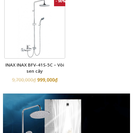
- 90%
INAX INAX BFV-41S-5C – Vòi
sen cây
9,700,000
₫
999,000
₫