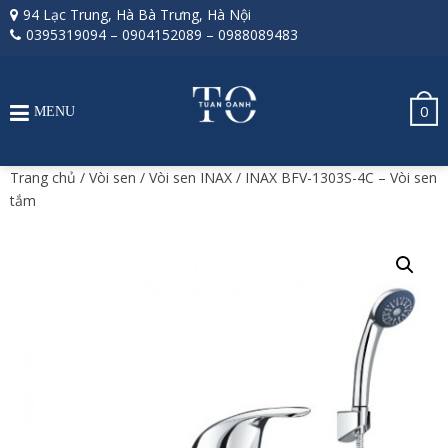
94 Lạc Trung, Hà Bà Trưng, Hà Nội
0395319094
–
0904152089
–
0988089483
0
MENU
Trang chủ
/
Vòi sen
/
Vòi sen INAX
/ INAX BFV-1303S-4C – Vòi sen
tắm