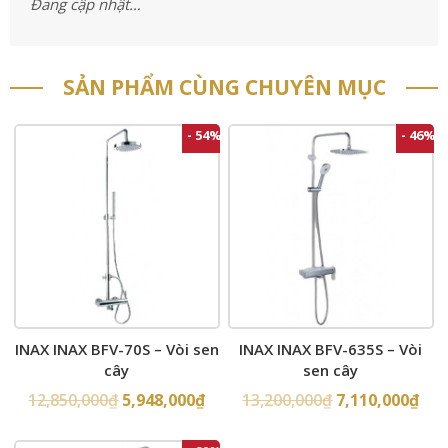
Đang cập nhật…
SẢN PHẨM CÙNG CHUYÊN MỤC
- 54%
- 46%
INAX INAX BFV-70S – Vòi sen
INAX INAX BFV-635S – Vòi
cây
sen cây
12,850,000
₫
5,948,000
₫
13,200,000
₫
7,110,000
₫