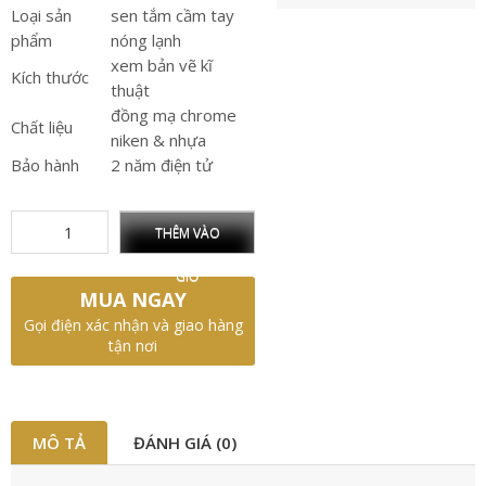
Loại sản
sen tắm cầm tay
phẩm
nóng lạnh
xem bản vẽ kĩ
Kích thước
thuật
đồng mạ chrome
Chất liệu
niken & nhựa
Bảo hành
2 năm điện tử
THÊM VÀO
GIỎ
MUA NGAY
Gọi điện xác nhận và giao hàng
tận nơi
MÔ TẢ
ĐÁNH GIÁ (0)