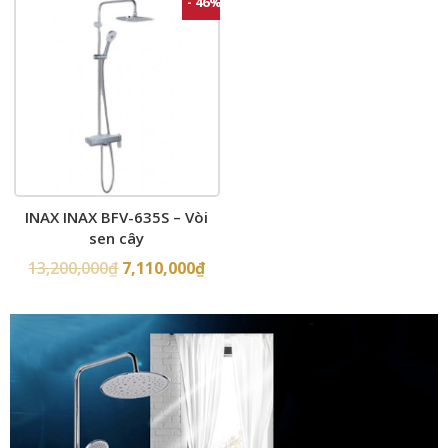
- 46%
INAX INAX BFV-635S – Vòi
sen cây
13,200,000
₫
7,110,000
₫