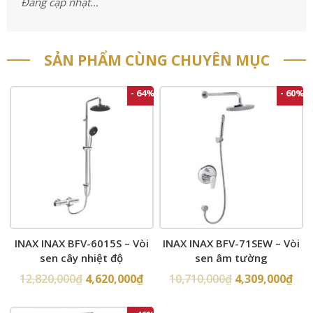
Đang cập nhật…
SẢN PHẨM CÙNG CHUYÊN MỤC
- 64%
- 60%
INAX INAX BFV-6015S – Vòi
INAX INAX BFV-71SEW – Vòi
sen cây nhiệt độ
sen âm tường
12,820,000
₫
4,620,000
₫
10,710,000
₫
4,309,000
₫