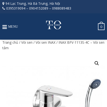
94 Lạc Trung, Hà Bà Trưng, Hà Nội
0395319094
–
0904152089
–
0988089483
0
MENU
Trang chủ
/
Vòi sen
/
Vòi sen INAX
/ INAX BFV-1113S-4C – Vòi sen
tắm