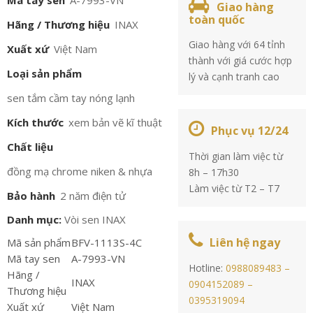
Mã tay sen
A-7993-VN
Giao hàng
toàn quốc
Hãng / Thương hiệu
INAX
Giao hàng với 64 tỉnh
Xuất xứ
Việt Nam
thành với giá cước hợp
Loại sản phẩm
lý và cạnh tranh cao
sen tắm cầm tay nóng lạnh
Kích thước
xem bản vẽ kĩ thuật
Phục vụ 12/24
Chất liệu
Thời gian làm việc từ
đồng mạ chrome niken & nhựa
8h – 17h30
Làm việc từ T2 – T7
Bảo hành
2 năm điện tử
Danh mục:
Vòi sen INAX
Liên hệ ngay
Mã sản phẩm
BFV-1113S-4C
Mã tay sen
A-7993-VN
Hotline:
0988089483 –
Hãng /
INAX
0904152089 –
Thương hiệu
0395319094
Xuất xứ
Việt Nam