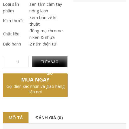
Loại sản
sen tắm cầm tay
phẩm
nóng lạnh
xem bản vẽ kĩ
Kích thước
thuật
đồng mạ chrome
Chất liệu
niken & nhựa
Bảo hành
2 năm điện tử
THÊM VÀO
GIỎ
MUA NGAY
Gọi điện xác nhận và giao hàng
tận nơi
MÔ TẢ
ĐÁNH GIÁ (0)