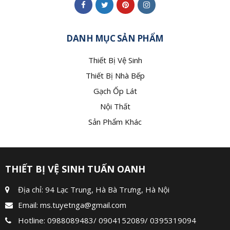
DANH MỤC SẢN PHẨM
Thiết Bị Vệ Sinh
Thiết Bị Nhà Bếp
Gạch Ốp Lát
Nội Thất
Sản Phẩm Khác
THIẾT BỊ VỆ SINH TUẤN OANH
Địa chỉ: 94 Lạc Trung, Hà Bà Trưng, Hà Nội
Email:
ms.tuyetnga@gmail.com
Hotline:
0988089483
/
0904152089
/
0395319094