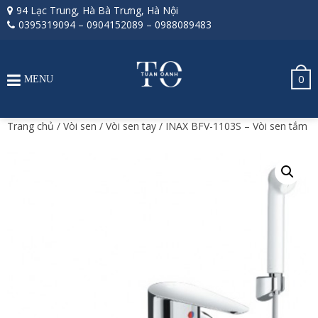
94 Lạc Trung, Hà Bà Trưng, Hà Nội
0395319094
–
0904152089
–
0988089483
0
MENU
Trang chủ
/
Vòi sen
/
Vòi sen tay
/ INAX BFV-1103S – Vòi sen tắm