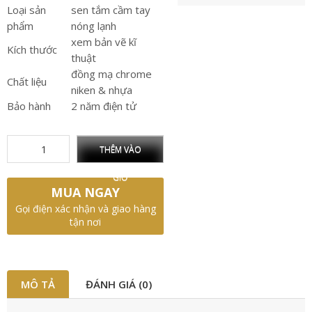
Loại sản
sen tắm cầm tay
phẩm
nóng lạnh
xem bản vẽ kĩ
Kích thước
thuật
đồng mạ chrome
Chất liệu
niken & nhựa
Bảo hành
2 năm điện tử
THÊM VÀO
GIỎ
MUA NGAY
Gọi điện xác nhận và giao hàng
tận nơi
MÔ TẢ
ĐÁNH GIÁ (0)