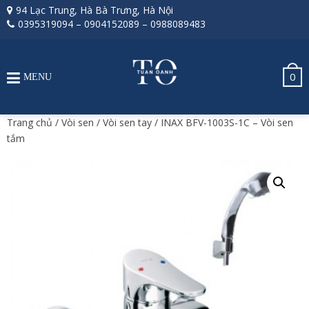
94 Lạc Trung, Hà Bà Trưng, Hà Nội
0395319094
–
0904152089
–
0988089483
0
MENU
Trang chủ
/
Vòi sen
/
Vòi sen tay
/ INAX BFV-1003S-1C – Vòi sen
tắm