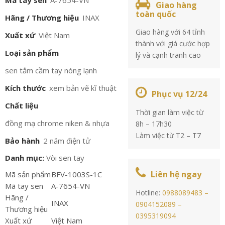
Mã tay sen
A-7654-VN
Giao hàng
toàn quốc
Hãng / Thương hiệu
INAX
Giao hàng với 64 tỉnh
Xuất xứ
Việt Nam
thành với giá cước hợp
Loại sản phẩm
lý và cạnh tranh cao
sen tắm cầm tay nóng lạnh
Kích thước
xem bản vẽ kĩ thuật
Phục vụ 12/24
Chất liệu
Thời gian làm việc từ
đồng mạ chrome niken & nhựa
8h – 17h30
Làm việc từ T2 – T7
Bảo hành
2 năm điện tử
Danh mục:
Vòi sen tay
Liên hệ ngay
Mã sản phẩm
BFV-1003S-1C
Mã tay sen
A-7654-VN
Hotline:
0988089483 –
Hãng /
INAX
0904152089 –
Thương hiệu
0395319094
Xuất xứ
Việt Nam