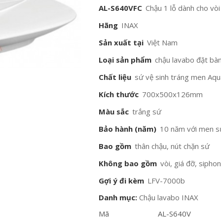
AL-S640VFC
Chậu 1 lỗ dành cho vòi
Hãng
INAX
Sản xuất tại
Việt Nam
Loại sản phẩm
chậu lavabo đặt bà
Chất liệu
sứ vệ sinh tráng men Aq
Kích thước
700x500x126mm
Màu sắc
trắng sứ
Bảo hành (năm)
10 năm với men s
Bao gồm
thân chậu, nút chặn sứ
Không bao gồm
vòi, giá đỡ, sipho
Gợi ý đi kèm
LFV-7000b
Danh mục:
Chậu lavabo INAX
Mã
AL-S640V