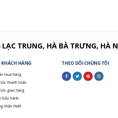
4 LẠC TRUNG, HÀ BÀ TRƯNG, HÀ N
 KHÁCH HÀNG
THEO DÕI CHÚNG TÔI
n mua hàng
hức thanh toán
hức giao hàng
h bảo hành
g thân thiết