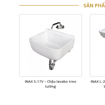
SẢN PH
INAX S-17V – Chậu lavabo treo
INAX L-
tường