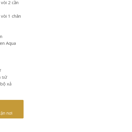
 vòi 2 cần
 vòi 1 chân
àn
men Aqua
ứ
n sứ
/bộ xả
tận nơi