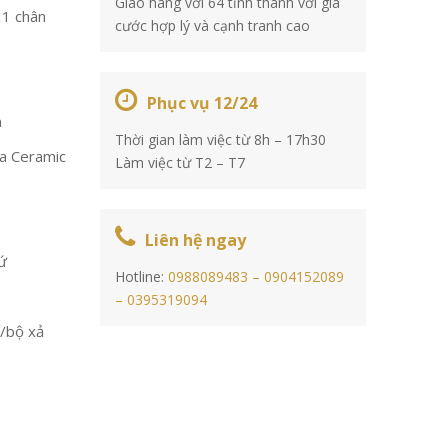
Giao hàng với 64 tỉnh thành với giá
 1 chân
cước hợp lý và cạnh tranh cao
Phục vụ 12/24
n
Thời gian làm việc từ 8h – 17h30
ua Ceramic
Làm việc từ T2 – T7
Liên hệ ngay
ứ
Hotline:
0988089483 –
0904152089
–
0395319094
n/bộ xả