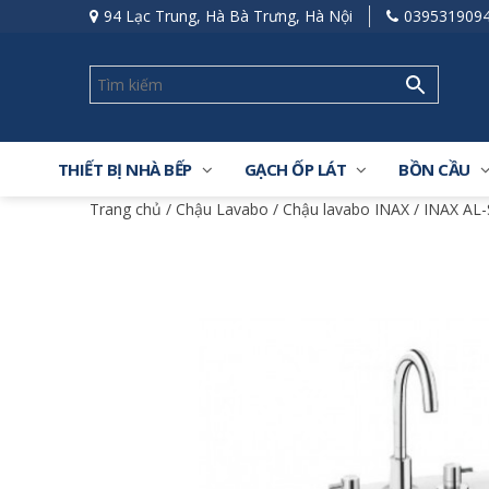
94 Lạc Trung, Hà Bà Trưng, Hà Nội
039531909
THIẾT BỊ NHÀ BẾP
GẠCH ỐP LÁT
BỒN CẦU
Trang chủ
/
Chậu Lavabo
/
Chậu lavabo INAX
/ INAX AL-