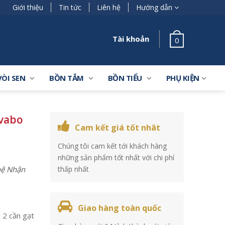
Giới thiệu
Tin tức
Liên hệ
Hướng dẫn
Tài khoản
0
VÒI SEN
BỒN TẮM
BỒN TIỂU
PHỤ KIỆN
avabo
Cam kết giá tốt nhât
Chúng tôi cam kết tới khách hàng
những sản phẩm tốt nhất với chi phí
 hệ Nhận
thấp nhất
Giao hàng toàn quốc
i 2 cần gạt