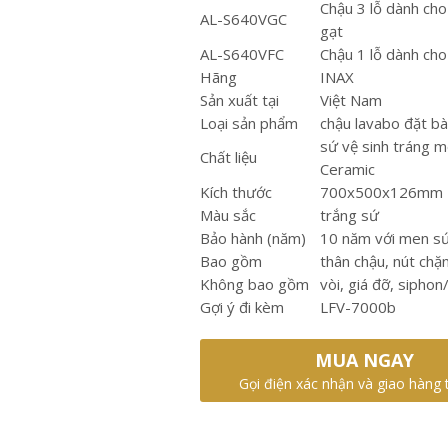
Chậu 3 lỗ dành cho
AL-S640VGC
gạt
AL-S640VFC
Chậu 1 lỗ dành cho
Hãng
INAX
Sản xuất tại
Việt Nam
Loại sản phẩm
chậu lavabo đặt b
sứ vệ sinh tráng 
Chất liệu
Ceramic
Kích thước
700x500x126mm
Màu sắc
trắng sứ
Bảo hành (năm)
10 năm với men s
Bao gồm
thân chậu, nút chặ
Không bao gồm
vòi, giá đỡ, siphon
Gợi ý đi kèm
LFV-7000b
MUA NGAY
Gọi điện xác nhận và giao hàng 