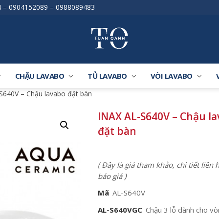
4
–
0904152089
–
0988089483
CHẬU LAVABO
TỦ LAVABO
VÒI LAVABO
S640V – Chậu lavabo đặt bàn
INAX AL-S640V – Chậu l
đặt bàn
( Đây là giá tham khảo, chi tiết liên
báo giá )
Mã
AL-S640V
AL-S640VGC
Chậu 3 lỗ dành cho vò