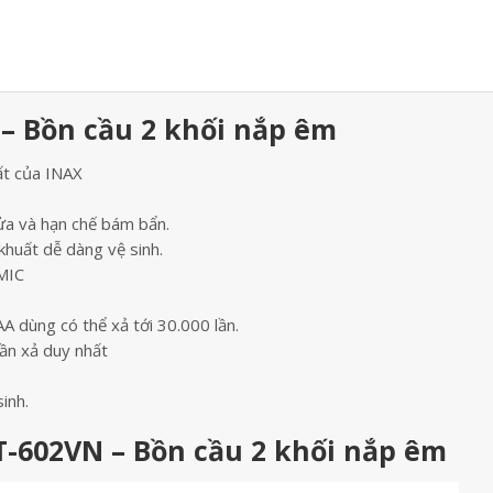
– Bồn cầu 2 khối nắp êm
ất của INAX
rửa và hạn chế bám bẩn.
khuất dễ dàng vệ sinh.
MIC
A dùng có thể xả tới 30.000 lần.
lần xả duy nhất
inh.
T-602VN – Bồn cầu 2 khối nắp êm