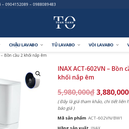
4
–
0904152089
–
0988089483
CHẬU LAVABO
TỦ LAVABO
VÒI LAVABO
– Bồn cầu 2 khối nắp êm
INAX ACT-602VN – Bồn c
khối nắp êm
5,980,000
₫
3,880,000
( Đây là giá tham khảo, chi tiết liên
báo giá )
Mã sản phẩm
ACT-602VN/BW1
Hãng sản xuất
INAX