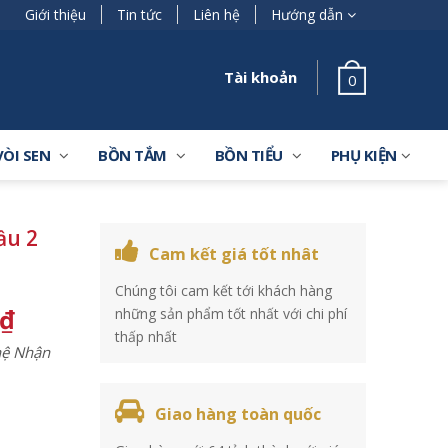
Giới thiệu
Tin tức
Liên hệ
Hướng dẫn
Tài khoản
0
VÒI SEN
BỒN TẮM
BỒN TIỂU
PHỤ KIỆN
ầu 2
Cam kết giá tốt nhât
Chúng tôi cam kết tới khách hàng
₫
những sản phẩm tốt nhất với chi phí
thấp nhất
 hệ Nhận
Giao hàng toàn quốc