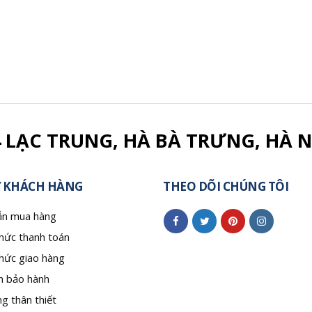
4 LẠC TRUNG, HÀ BÀ TRƯNG, HÀ N
 KHÁCH HÀNG
THEO DÕI CHÚNG TÔI
n mua hàng
hức thanh toán
hức giao hàng
h bảo hành
g thân thiết