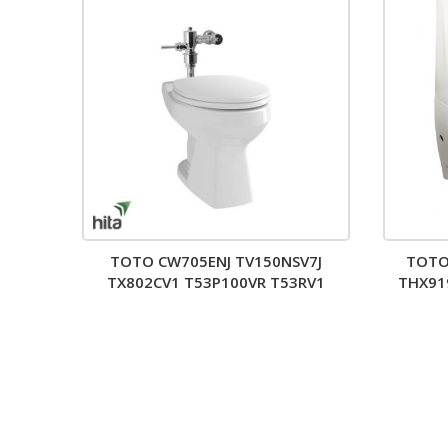
TOTO CW705ENJ TV150NSV7J
TOTO
TX802CV1 T53P100VR T53RV1
THX919
TC393VS – Bồn cầu 2 khối nắp êm
TC393VS