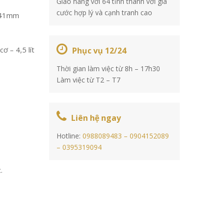
Giao hàng với 64 tỉnh thành với giá
cước hợp lý và cạnh tranh cao
741mm
ơ – 4,5 lít
Phục vụ 12/24
Thời gian làm việc từ 8h – 17h30
Làm việc từ T2 – T7
Liên hệ ngay
Hotline:
0988089483 –
0904152089
–
0395319094
.