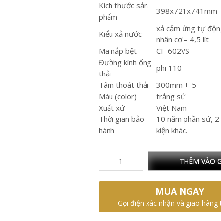
Kích thước sản
398x721x741mm
phẩm
xả cảm ứng tự động
Kiểu xả nước
nhấn cơ – 4,5 lít
Mã nắp bệt
CF-602VS
Đường kính ống
phi 110
thải
Tâm thoát thải
300mm +-5
Màu (color)
trắng sứ
Xuất xứ
Việt Nam
Thời gian bảo
10 năm phần sứ, 2 
hành
kiện khác.
THÊM VÀO G
MUA NGAY
Gọi điện xác nhận và giao hàng 