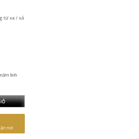
 từ xa / xả
năm linh
IỎ
tận nơi