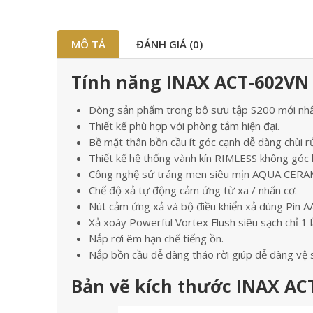
MÔ TẢ
ĐÁNH GIÁ (0)
Tính năng INAX ACT-602VN 
Dòng sản phẩm trong bộ sưu tập S200 mới nh
Thiết kế phù hợp với phòng tắm hiện đại.
Bề mặt thân bồn cầu ít góc cạnh dễ dàng chùi 
Thiết kế hệ thống vành kín RIMLESS không góc 
Công nghệ sứ tráng men siêu mịn AQUA CERA
Chế độ xả tự động cảm ứng từ xa / nhấn cơ.
Nút cảm ứng xả và bộ điều khiển xả dùng Pin AA
Xả xoáy Powerful Vortex Flush siêu sạch chỉ 1 
Nắp rơi êm hạn chế tiếng ồn.
Nắp bồn cầu dễ dàng tháo rời giúp dễ dàng vệ s
Bản vẽ kích thước INAX AC