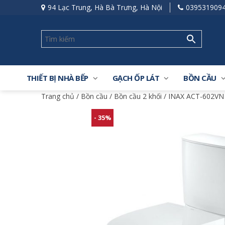
94 Lạc Trung, Hà Bà Trưng, Hà Nội
039531909
THIẾT BỊ NHÀ BẾP
GẠCH ỐP LÁT
BỒN CẦU
Trang chủ
/
Bồn cầu
/
Bồn cầu 2 khối
/ INAX ACT-602VN 
- 35%