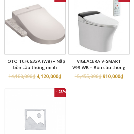
TOTO TCF6632A (W8) – Nắp
VIGLACERA V-SMART
bồn cầu thông minh
V93.WB – Bồn cầu thông
minh nắp rửa điện tử
14,180,000
₫
4,120,000
₫
15,455,000
₫
910,000
₫
- 23%