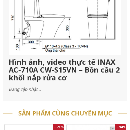
Hình ảnh, video thực tế INAX
AC-710A CW-S15VN – Bồn cầu 2
khối nắp rửa cơ
Đang cập nhật…
SẢN PHẨM CÙNG CHUYÊN MỤC
- 71%
- 94%