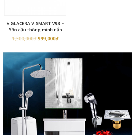
VIGLACERA V-SMART V93 –
Bồn cầu thông minh nắp
rửa điện tử
1,300,000
₫
999,000
₫