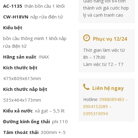
Giao hàng với 64 tỉnh
AC-1135
thân bồn cầu 1 khối
thành với giá cước hợp
lý và cạnh tranh cao
CW-H18VN
nắp rửa điện tử
Kiểu bệt
bồn cầu thông minh 1 khối nắp
Phục vụ 12/24
rửa điện tử
Thời gian làm việc từ
Hãng sản xuất
INAX
8h – 17h30
Làm việc từ T2 – T7
Kích thước bệt
475x809x615mm
Liên hệ ngay
Kích thước nắp bệt
Hotline:
0988089483 –
535x464x173mm
0904152089 –
Kiểu xả nước
xả gạt – 5,5 lít
0395319094
Đường kính ống thải
phi 110
Tâm thoát thải
300mm +-5