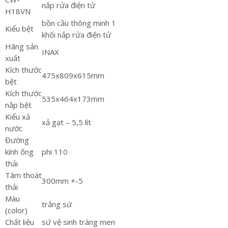
nắp rửa điện tử
H18VN
bồn cầu thông minh 1
Kiểu bệt
khối nắp rửa điện tử
Hãng sản
INAX
xuất
Kích thước
475x809x615mm
bệt
Kích thước
535x464x173mm
nắp bệt
Kiểu xả
xả gạt – 5,5 lít
nước
Đường
kính ống
phi 110
thải
Tâm thoát
300mm +-5
thải
Màu
trắng sứ
(color)
Chất liệu
sứ vệ sinh tráng men