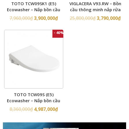
TOTO TCW09SK1 (E5)
VIGLACERA V93.RW – Bồn
Ecowasher – Nắp bồn cầu
cầu thông minh nắp rửa
rửa cơ
điện tử
7,960,000
₫
3,900,000
₫
25,800,000
₫
3,790,000
₫
- 40%
TOTO TCW09S (E5)
Ecowasher – Nắp bồn cầu
rửa cơ
8,360,000
₫
4,987,000
₫