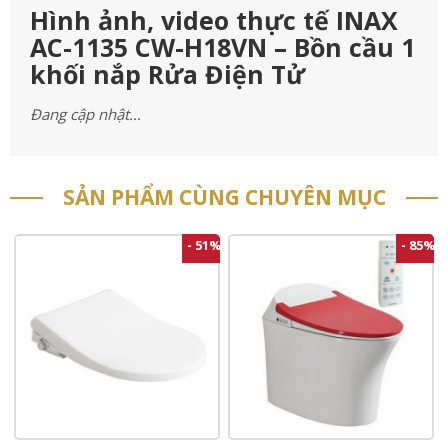
Hình ảnh, video thực tế INAX
AC-1135 CW-H18VN – Bồn cầu 1
khối nắp Rửa Điện Tử
Đang cập nhật…
SẢN PHẨM CÙNG CHUYÊN MỤC
- 51%
- 85%