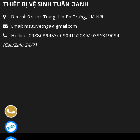
THIẾT BỊ VỆ SINH TUẤN OANH
Địa chỉ: 94 Lạc Trung, Hà Bà Trưng, Hà Nội
Email:
ms.tuyetnga@gmail.com
Hotline:
0988089483
/
0904152089
/
0395319094
(Call/Zalo 24/7)