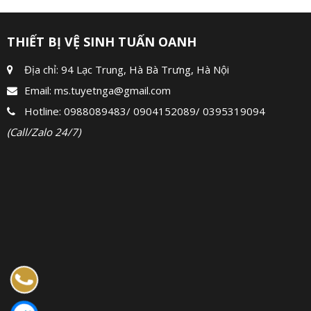
THIẾT BỊ VỆ SINH TUẤN OANH
Địa chỉ: 94 Lạc Trung, Hà Bà Trưng, Hà Nội
Email:
ms.tuyetnga@gmail.com
Hotline:
0988089483
/
0904152089
/
0395319094
(Call/Zalo 24/7)