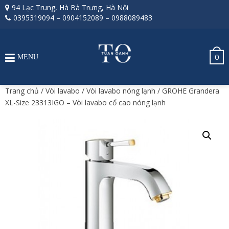
94 Lạc Trung, Hà Bà Trưng, Hà Nội
0395319094
–
0904152089
–
0988089483
0
MENU
Trang chủ
/
Vòi lavabo
/
Vòi lavabo nóng lạnh
/ GROHE Grandera
XL-Size 23313IGO – Vòi lavabo cổ cao nóng lạnh