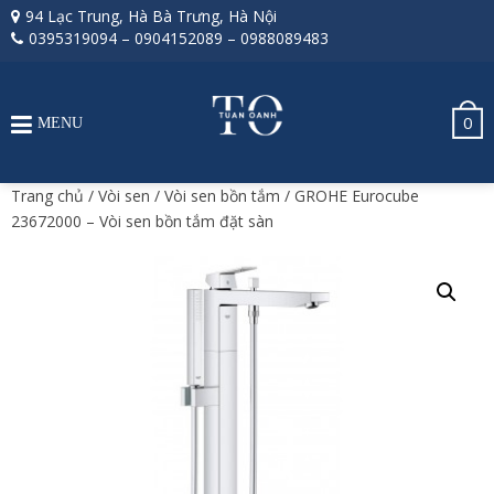
94 Lạc Trung, Hà Bà Trưng, Hà Nội
0395319094
–
0904152089
–
0988089483
0
MENU
Trang chủ
/
Vòi sen
/
Vòi sen bồn tắm
/ GROHE Eurocube
23672000 – Vòi sen bồn tắm đặt sàn