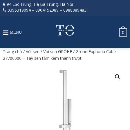
94 Lạc Trung, Hà Bà Trưng, Hà Nội
0395319094
–
0904152089
–
0988089483
0
MENU
Trang chủ
/
Vòi sen
/
Vòi sen GROHE
/ Grohe Euphoria Cube
27700000 – Tay sen tắm kèm thanh trượt