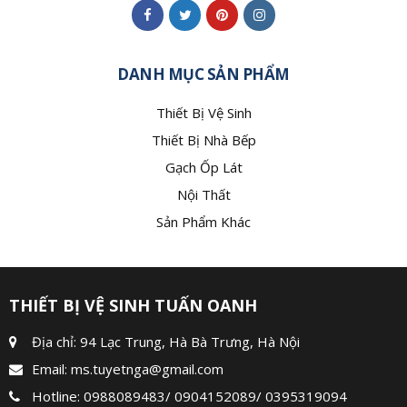
DANH MỤC SẢN PHẨM
Thiết Bị Vệ Sinh
Thiết Bị Nhà Bếp
Gạch Ốp Lát
Nội Thất
Sản Phẩm Khác
THIẾT BỊ VỆ SINH TUẤN OANH
Địa chỉ: 94 Lạc Trung, Hà Bà Trưng, Hà Nội
Email:
ms.tuyetnga@gmail.com
Hotline:
0988089483
/
0904152089
/
0395319094