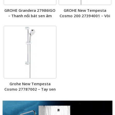
GROHE Grandera 27986IGO
GROHE New Tempesta
– Thanh nối bát sen âm
Cosmo 200 27394001 – Vòi
tường
sen cây
Grohe New Tempesta
Cosmo 27787002 – Tay sen
tắm kèm thanh trượt