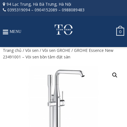
94 Lạc Trung, Hà Bà Trưng, Hà Nội
0395319094
–
0904152089
–
0988089483
0
MENU
Trang chủ
/
Vòi sen
/
Vòi sen GROHE
/ GROHE Essence New
23491001 – Vòi sen bồn tắm đặt sàn