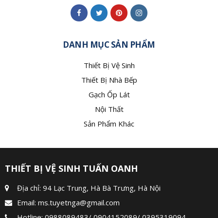
DANH MỤC SẢN PHẨM
Thiết Bị Vệ Sinh
Thiết Bị Nhà Bếp
Gạch Ốp Lát
Nội Thất
Sản Phẩm Khác
THIẾT BỊ VỆ SINH TUẤN OANH
Địa chỉ: 94 Lạc Trung, Hà Bà Trưng, Hà Nội
Email:
ms.tuyetnga@gmail.com
Hotline:
0988089483
/
0904152089
/
0395319094