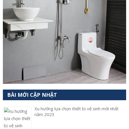
BÀI MỚI CẬP NHẬT
Xu hướng lựa chọn thiết bị vệ sinh mới nhất
năm 2023