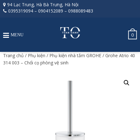
94 Lạc Trung, Hà Bà Trưng, Hà Nội
0395319094
–
0904152089
–
0988089483
0
MENU
Trang chủ
/
Phụ kiện
/
Phụ kiện nhà tắm GROHE
/ Grohe Atrio 40
314 003 – Chổi cọ phòng vệ sinh