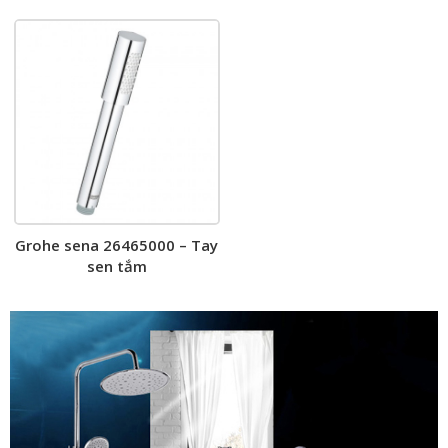
tắm kèm thanh trượt
Grohe sena 26465000 – Tay
sen tắm