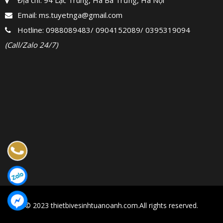
Địa chỉ: 94 Lạc Trung, Hà Bà Trưng, Hà Nội
Email:
ms.tuyetnga@gmail.com
Hotline:
0988089483
/
0904152089
/
0395319094
(Call/Zalo 24/7)
© 2023 thietbivesinhtuanoanh.com.All rights reserved.