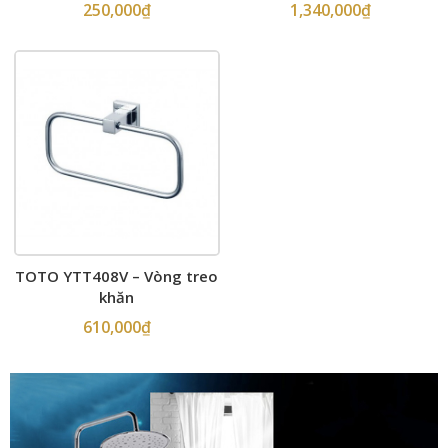
250,000
₫
1,340,000
₫
TOTO YTT408V – Vòng treo
khăn
610,000
₫