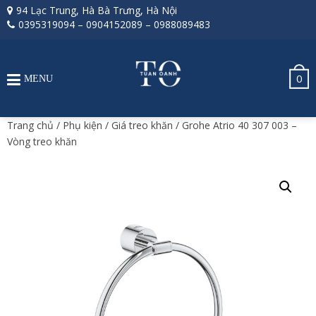
94 Lạc Trung, Hà Bà Trưng, Hà Nội
0395319094
–
0904152089
–
0988089483
0
MENU
Trang chủ
/
Phụ kiện
/
Giá treo khăn
/ Grohe Atrio 40 307 003 –
Vòng treo khăn