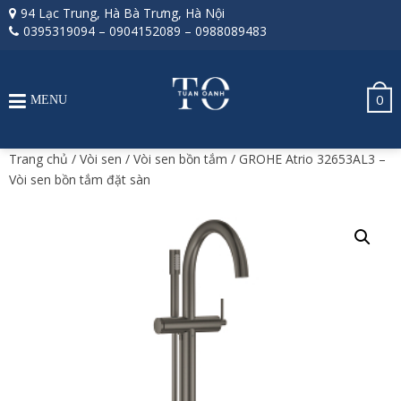
94 Lạc Trung, Hà Bà Trưng, Hà Nội
0395319094
–
0904152089
–
0988089483
0
MENU
Trang chủ
/
Vòi sen
/
Vòi sen bồn tắm
/ GROHE Atrio 32653AL3 –
Vòi sen bồn tắm đặt sàn