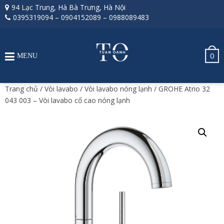
94 Lạc Trung, Hà Bà Trưng, Hà Nội
0395319094
–
0904152089
–
0988089483
0
MENU
Trang chủ
/
Vòi lavabo
/
Vòi lavabo nóng lạnh
/ GROHE Atrio 32
043 003 – Vòi lavabo cổ cao nóng lạnh