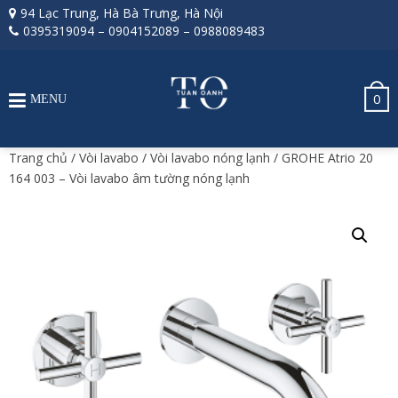
94 Lạc Trung, Hà Bà Trưng, Hà Nội
0395319094
–
0904152089
–
0988089483
0
MENU
Trang chủ
/
Vòi lavabo
/
Vòi lavabo nóng lạnh
/ GROHE Atrio 20
164 003 – Vòi lavabo âm tường nóng lạnh