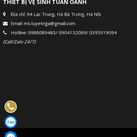
THIẾT BỊ VỆ SINH TUẤN OANH
Địa chỉ: 94 Lạc Trung, Hà Bà Trưng, Hà Nội
Email:
ms.tuyetnga@gmail.com
Hotline:
0988089483
/
0904152089
/
0395319094
(Call/Zalo 24/7)