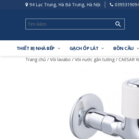
94 Lạc Trung, Hà Bà Trưng, Hà Nội
039531909
THIẾT BỊ NHÀ BẾP
GẠCH ỐP LÁT
BỒN CẦU
Trang chủ
/
Vòi lavabo
/
Vòi nước gắn tường
/ CAESAR W