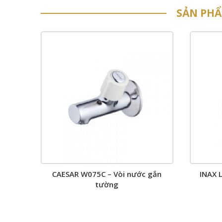
SẢN PH
CAESAR W075C – Vòi nước gắn
INAX 
tường