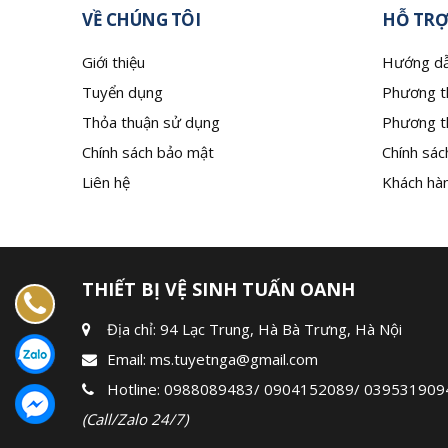
VỀ CHÚNG TÔI
HỖ TRỢ
Giới thiệu
Hướng dẫ
Tuyển dụng
Phương t
Thỏa thuận sử dụng
Phương t
Chính sách bảo mật
Chính sác
Liên hệ
Khách hàn
THIẾT BỊ VỆ SINH TUẤN OANH
Địa chỉ: 94 Lạc Trung, Hà Bà Trưng, Hà Nội
Email:
ms.tuyetnga@gmail.com
Hotline:
0988089483
/
0904152089
/
039531909
(Call/Zalo 24/7)