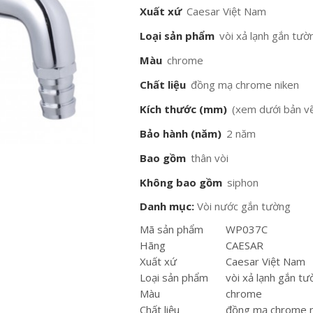
Xuất xứ
Caesar Việt Nam
Loại sản phẩm
vòi xả lạnh gắn tườ
Màu
chrome
Chất liệu
đồng mạ chrome niken
Kích thước (mm)
(xem dưới bản vẽ
Bảo hành (năm)
2 năm
Bao gồm
thân vòi
Không bao gồm
siphon
Danh mục:
Vòi nước gắn tường
Mã sản phẩm
WP037C
Hãng
CAESAR
Xuất xứ
Caesar Việt Nam
Loại sản phẩm
vòi xả lạnh gắn t
Màu
chrome
Chất liệu
đồng mạ chrome n