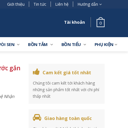
Giới thiệu
Tin tức
Liên hệ
Hướng dẫn
Tài khoản
0
VÒI SEN
BỒN TẮM
BỒN TIỂU
PHỤ KIỆN
ước gắn
Cam kết giá tốt nhât
Chúng tôi cam kết tới khách hàng
những sản phẩm tốt nhất với chi phí
 hệ Nhận
thấp nhất
Giao hàng toàn quốc