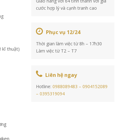
Giao hàng với 64 tỉnh thành với giá
cước hợp lý và cạnh tranh cao
ng
Phục vụ 12/24
Thời gian làm việc từ 8h – 17h30
 kĩ thuật)
Làm việc từ T2 – T7
Liên hệ ngay
Hotline:
0988089483 –
0904152089
–
0395319094
ường
iken