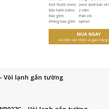
Kích thước (mm)
(xem dưới bản vẽ k
Bảo hành (năm)
2 năm
Bao gồm
thân vòi
Không bao gồm
siphon
MUA NGAY
Gọi điện xác nhận và giao hàng 
 Vòi lạnh gắn tường