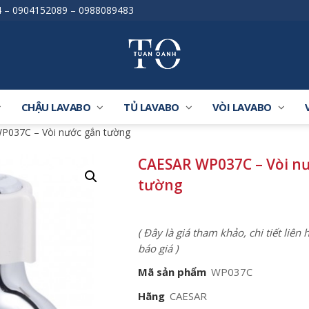
4
–
0904152089
–
0988089483
CHẬU LAVABO
TỦ LAVABO
VÒI LAVABO
P037C – Vòi nước gắn tường
CAESAR WP037C – Vòi n
tường
( Đây là giá tham khảo, chi tiết liên
báo giá )
Mã sản phẩm
WP037C
Hãng
CAESAR