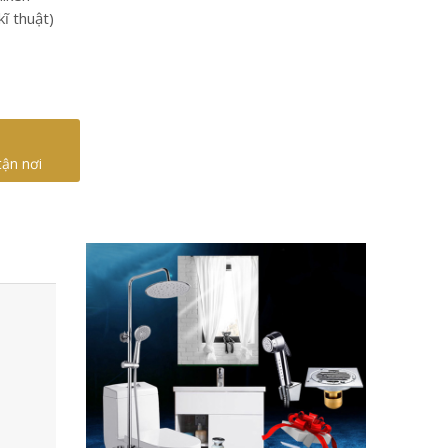
ĩ thuật)
tận nơi