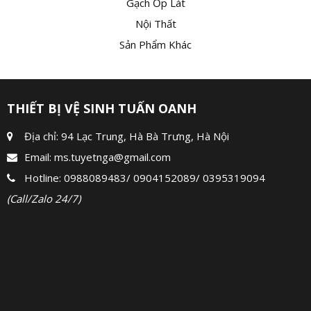
Gạch Ốp Lát
Nội Thất
Sản Phẩm Khác
THIẾT BỊ VỆ SINH TUẤN OANH
Địa chỉ: 94 Lạc Trung, Hà Bà Trưng, Hà Nội
Email:
ms.tuyetnga@gmail.com
Hotline:
0988089483
/
0904152089
/
0395319094
(Call/Zalo 24/7)