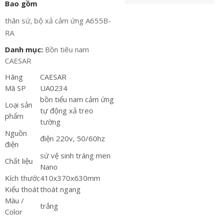
Bao gồm
thân sứ, bộ xả cảm ứng A655B-
RA
Danh mục:
Bồn tiêu nam
CAESAR
Hãng
CAESAR
Mã SP
UA0234
bồn tiểu nam cảm ứng
Loại sản
tự động xả treo
phẩm
tường
Nguồn
điện 220v, 50/60hz
điện
sứ vệ sinh tráng men
Chất liệu
Nano
Kích thước
410x370x630mm
Kiểu thoát
thoát ngang
Màu /
trắng
Color