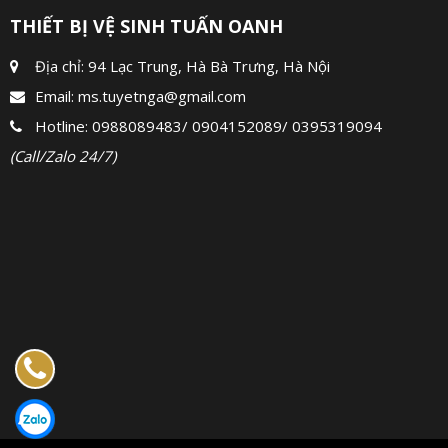
THIẾT BỊ VỆ SINH TUẤN OANH
Địa chỉ: 94 Lạc Trung, Hà Bà Trưng, Hà Nội
Email:
ms.tuyetnga@gmail.com
Hotline:
0988089483
/
0904152089
/
0395319094
(Call/Zalo 24/7)