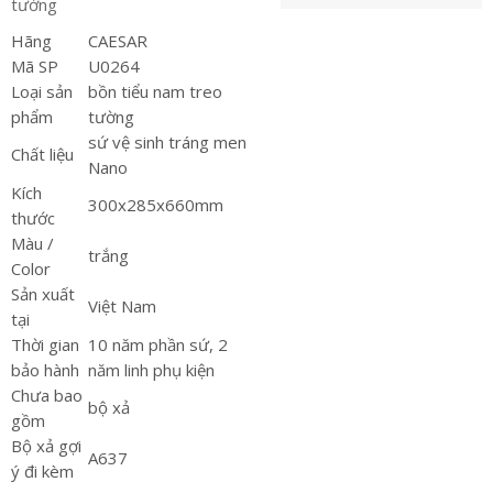
tường
Hãng
CAESAR
Mã SP
U0264
Loại sản
bồn tiểu nam treo
phẩm
tường
sứ vệ sinh tráng men
Chất liệu
Nano
Kích
300x285x660mm
thước
Màu /
trắng
Color
Sản xuất
Việt Nam
tại
Thời gian
10 năm phần sứ, 2
bảo hành
năm linh phụ kiện
Chưa bao
bộ xả
gồm
Bộ xả gợi
A637
ý đi kèm