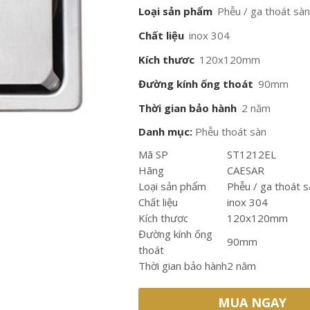
Loại sản phẩm
Phễu / ga thoát sà
Chất liệu
inox 304
Kích thươc
120x120mm
Đường kính ống thoát
90mm
Thời gian bảo hành
2 năm
Danh mục:
Phễu thoát sàn
Mã SP
ST1212EL
Hãng
CAESAR
Loại sản phẩm
Phễu / ga thoát 
Chất liệu
inox 304
Kích thươc
120x120mm
Đường kính ống
90mm
thoát
Thời gian bảo hành
2 năm
MUA NGAY