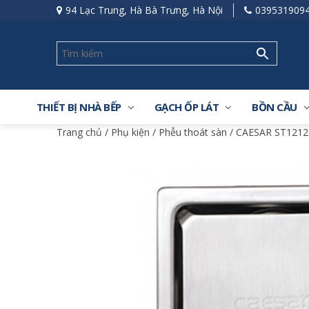
94 Lạc Trung, Hà Bà Trưng, Hà Nội
039531909
THIẾT BỊ NHÀ BẾP
GẠCH ỐP LÁT
BỒN CẦU
Trang chủ
/
Phụ kiện
/
Phễu thoát sàn
/ CAESAR ST1212E