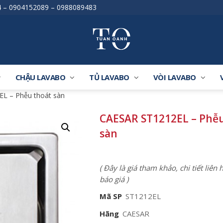
4
–
0904152089
–
0988089483
CHẬU LAVABO
TỦ LAVABO
VÒI LAVABO
L – Phễu thoát sàn
CAESAR ST1212EL – Phễu
sàn
( Đây là giá tham khảo, chi tiết liên
báo giá )
Mã SP
ST1212EL
Hãng
CAESAR