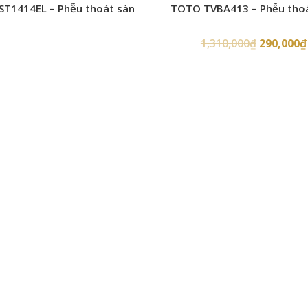
ST1414EL – Phễu thoát sàn
TOTO TVBA413 – Phễu tho
1,310,000
₫
290,000
₫