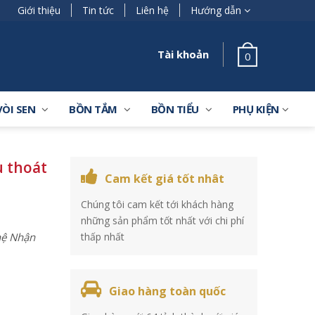
Giới thiệu
Tin tức
Liên hệ
Hướng dẫn
Tài khoản
0
VÒI SEN
BỒN TẮM
BỒN TIỂU
PHỤ KIỆN
 thoát
Cam kết giá tốt nhât
Chúng tôi cam kết tới khách hàng
những sản phẩm tốt nhất với chi phí
 hệ Nhận
thấp nhất
Giao hàng toàn quốc