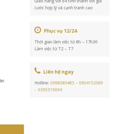
Giao hàng với 64 tỉnh thành với giá
n
cước hợp lý và cạnh tranh cao
Phục vụ 12/24
Thời gian làm việc từ 8h – 17h30
Làm việc từ T2 – T7
Liên hệ ngay
sàn
Hotline:
0988089483 –
0904152089
–
0395319094