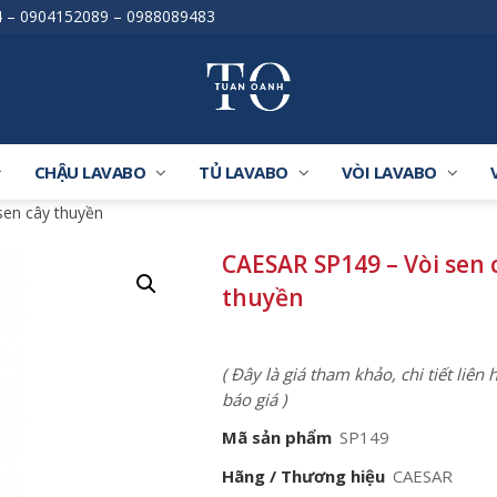
4
–
0904152089
–
0988089483
CHẬU LAVABO
TỦ LAVABO
VÒI LAVABO
sen cây thuyền
CAESAR SP149 – Vòi sen 
thuyền
( Đây là giá tham khảo, chi tiết liên
báo giá )
Mã sản phẩm
SP149
Hãng / Thương hiệu
CAESAR