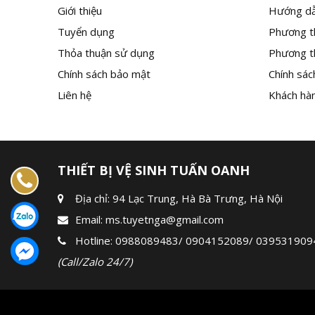
Giới thiệu
Hướng dẫ
Tuyển dụng
Phương t
Thỏa thuận sử dụng
Phương t
Chính sách bảo mật
Chính sác
Liên hệ
Khách hàn
THIẾT BỊ VỆ SINH TUẤN OANH
Địa chỉ: 94 Lạc Trung, Hà Bà Trưng, Hà Nội
Email:
ms.tuyetnga@gmail.com
Hotline:
0988089483
/
0904152089
/
039531909
(Call/Zalo 24/7)