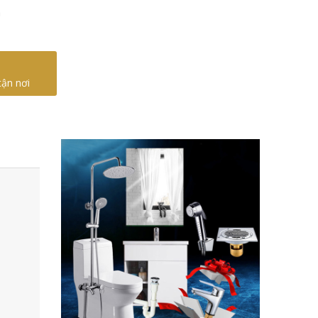
m
tận nơi