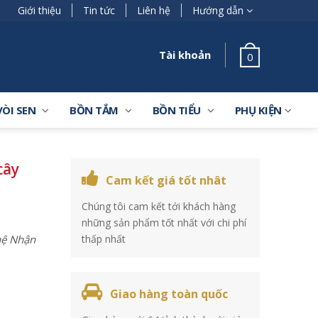
Giới thiệu
Tin tức
Liên hệ
Hướng dẫn
Tài khoản
0
VÒI SEN
BỒN TẮM
BỒN TIỂU
PHỤ KIỆN
cây
Cam kết giá tốt nhât
Chúng tôi cam kết tới khách hàng
những sản phẩm tốt nhất với chi phí
 hệ Nhận
thấp nhất
Giao hàng toàn quốc