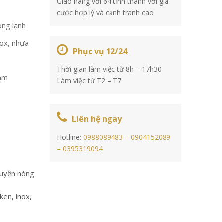
Giao hàng với 64 tỉnh thành với giá
cước hợp lý và cạnh tranh cao
óng lạnh
nox, nhựa
Phục vụ 12/24
Thời gian làm việc từ 8h – 17h30
mm
Làm việc từ T2 – T7
Liên hệ ngay
Hotline:
0988089483 –
0904152089
–
0395319094
huyền nóng
en, inox,