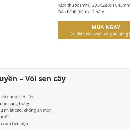
Kích thước (mm)
335x280x1645m
Bảo hành (năm)
2 năm
MUA NGAY
Gọi điện xác nhận và giao hàng 
yền – Vòi sen cây
 và nhựa cao cấp.
luôn sáng bóng.
u nhiệt cao, chống ăn mòn.
 nước.
ạ crom bền đẹp