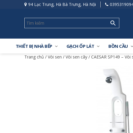
94 Lạc Trung, Hà Bà Trưng, Hà Nội
039531909
THIẾT BỊ NHÀ BẾP
GẠCH ỐP LÁT
BỒN CẦU
Trang chủ
/
Vòi sen
/
Vòi sen cây
/ CAESAR SP149 – Vòi 