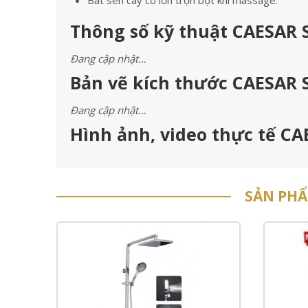
Bát sen cây cỡ lớn trộn bọt khí massage.
Thông số kỹ thuật CAESAR S
Đang cập nhật…
Bản vẽ kích thước CAESAR S
Đang cập nhật…
Hình ảnh, video thực tế CA
SẢN PH