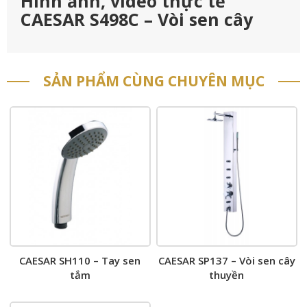
Hình ảnh, video thực tế
CAESAR S498C – Vòi sen cây
SẢN PHẨM CÙNG CHUYÊN MỤC
CAESAR SH110 – Tay sen
CAESAR SP137 – Vòi sen cây
tắm
thuyền