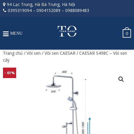
94 Lạc Trung, Hà Bà Trưng, Hà Nội
0395319094
–
0904152089
–
0988089483
0
MENU
Trang chủ
/
Vòi sen
/
Vòi sen CAESAR
/ CAESAR S498C – Vòi sen
cây
- 61%