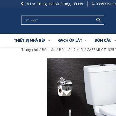
94 Lạc Trung, Hà Bà Trưng, Hà Nội
039531909
THIẾT BỊ NHÀ BẾP
GẠCH ỐP LÁT
BỒN CẦU
Trang chủ
/
Bồn cầu
/
Bồn cầu 2 khối
/ CAESAR CT1325 T