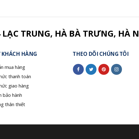
4 LẠC TRUNG, HÀ BÀ TRƯNG, HÀ N
 KHÁCH HÀNG
THEO DÕI CHÚNG TÔI
n mua hàng
hức thanh toán
hức giao hàng
h bảo hành
g thân thiết