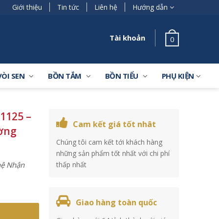
Giới thiệu
Tin tức
Liên hệ
Hướng dẫn
Tài khoản
0
VÒI SEN
BỒN TẮM
BỒN TIỂU
PHỤ KIỆN
1125 –
Cam kết giá tốt nhât
ường
Chúng tôi cam kết tới khách hàng
những sản phẩm tốt nhất với chi phí
 hệ Nhận
thấp nhất
Giao hàng toàn quốc