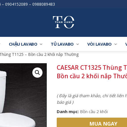
4
–
0904152089
–
0988089483
CHẬU LAVABO
TỦ LAVABO
VÒI LAVABO
hùng T1125 – Bồn cầu 2 khối nắp Thường
CAESAR CT1325 Thùng T
Bồn cầu 2 khối nắp Th
( Đây là giá tham khảo, chi tiết liên
báo giá )
Danh mục:
Bồn cầu 2 khối
MUA NGAY