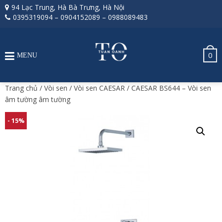
94 Lạc Trung, Hà Bà Trưng, Hà Nội
0395319094
–
0904152089
–
0988089483
0
MENU
Trang chủ
/
Vòi sen
/
Vòi sen CAESAR
/ CAESAR BS644 – Vòi sen
âm tường âm tường
- 15%