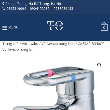
94 Lạc Trung, Hà Bà Trưng, Hà Nội
0395319094
–
0904152089
–
0988089483
0
MENU
Trang chủ
/
Vòi lavabo
/
Vòi lavabo nóng lạnh
/ CAESAR B340CP –
Vòi lavabo nóng lạnh