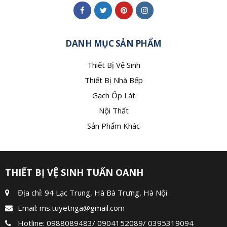
DANH MỤC SẢN PHẨM
Thiết Bị Vệ Sinh
Thiết Bị Nhà Bếp
Gạch Ốp Lát
Nội Thất
Sản Phẩm Khác
THIẾT BỊ VỆ SINH TUẤN OANH
Địa chỉ: 94 Lạc Trung, Hà Bà Trưng, Hà Nội
Email:
ms.tuyetnga@gmail.com
Hotline:
0988089483
/
0904152089
/
0395319094