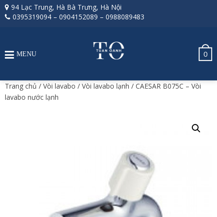
94 Lạc Trung, Hà Bà Trưng, Hà Nội
0395319094
–
0904152089
–
0988089483
0
MENU
Trang chủ
/
Vòi lavabo
/
Vòi lavabo lạnh
/ CAESAR B075C – Vòi
lavabo nước lạnh