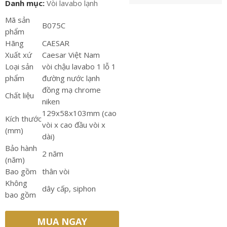
Danh mục:
Vòi lavabo lạnh
Mã sản
B075C
phẩm
Hãng
CAESAR
Xuất xứ
Caesar Việt Nam
Loại sản
vòi chậu lavabo 1 lỗ 1
phẩm
đường nước lạnh
đồng mạ chrome
Chất liệu
niken
129x58x103mm (cao
Kích thước
vòi x cao đầu vòi x
(mm)
dài)
Bảo hành
2 năm
(năm)
Bao gồm
thân vòi
Không
dây cấp, siphon
bao gồm
MUA NGAY