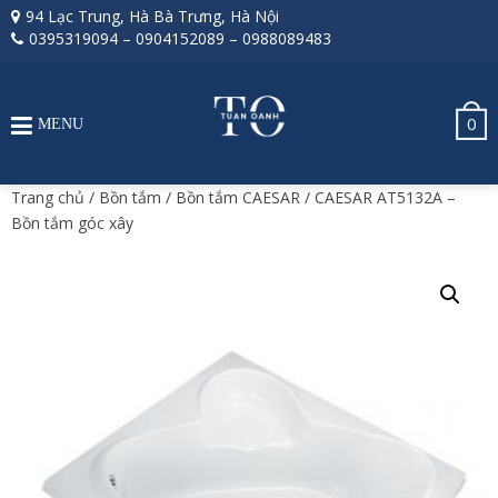
94 Lạc Trung, Hà Bà Trưng, Hà Nội
0395319094
–
0904152089
–
0988089483
0
MENU
Trang chủ
/
Bồn tắm
/
Bồn tắm CAESAR
/ CAESAR AT5132A –
Bồn tắm góc xây