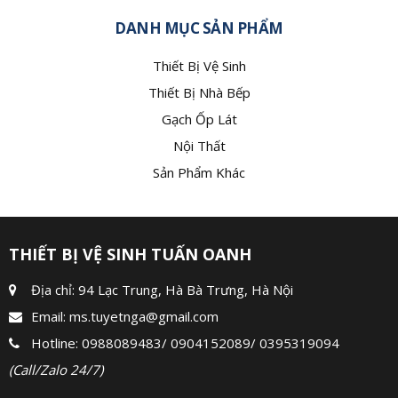
DANH MỤC SẢN PHẨM
Thiết Bị Vệ Sinh
Thiết Bị Nhà Bếp
Gạch Ốp Lát
Nội Thất
Sản Phẩm Khác
THIẾT BỊ VỆ SINH TUẤN OANH
Địa chỉ: 94 Lạc Trung, Hà Bà Trưng, Hà Nội
Email:
ms.tuyetnga@gmail.com
Hotline:
0988089483
/
0904152089
/
0395319094
(Call/Zalo 24/7)