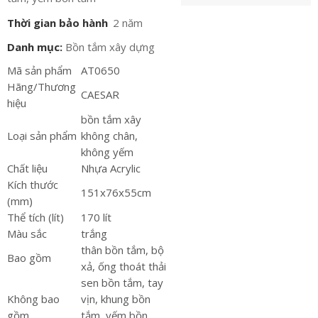
Thời gian bảo hành
2 năm
Danh mục:
Bồn tắm xây dựng
Mã sản phẩm
AT0650
Hãng/Thương
CAESAR
hiệu
bồn tắm xây
Loại sản phẩm
không chân,
không yếm
Chất liệu
Nhựa Acrylic
Kích thước
151x76x55cm
(mm)
Thể tích (lít)
170 lít
Màu sắc
trắng
thân bồn tắm, bộ
Bao gồm
xả, ống thoát thải
sen bồn tắm, tay
Không bao
vịn, khung bồn
gồm
tắm, yếm bồn