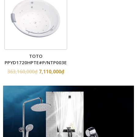
TOTO
PPYD1720HPTE#P/NTP003E
– Bồn tắm xây massage
363,160,000
₫
7,110,000
₫