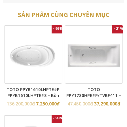
SẢN PHẨM CÙNG CHUYÊN MỤC
- 95%
- 21%
TOTO PPYB1610LHPTE#P
TOTO
PPYB1610LHPTE#S – Bồn
PPY1780HPE#P/TVBF411 –
tắm xây massage
Bồn tắm xây
136,200,000
₫
7,250,000
₫
47,450,000
₫
37,290,000
₫
- 98%