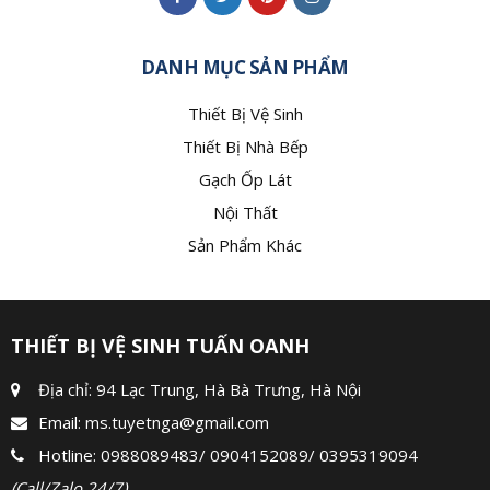
DANH MỤC SẢN PHẨM
Thiết Bị Vệ Sinh
Thiết Bị Nhà Bếp
Gạch Ốp Lát
Nội Thất
Sản Phẩm Khác
THIẾT BỊ VỆ SINH TUẤN OANH
Địa chỉ: 94 Lạc Trung, Hà Bà Trưng, Hà Nội
Email:
ms.tuyetnga@gmail.com
Hotline:
0988089483
/
0904152089
/
0395319094
(Call/Zalo 24/7)