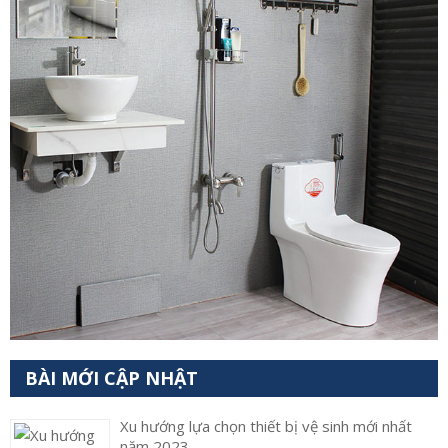
BÀI MỚI CẬP NHẬT
Xu hướng lựa chọn thiết bị vệ sinh mới nhất
năm 2023