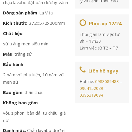
lý và cạnh tranh cao
chậu lavabo đặt bàn dương vành
Dòng sản phẩm
La Vita
Kích thước
372x572x200mm
Phục vụ 12/24
Chất liệu
Thời gian làm việc từ
8h – 17h30
sứ tráng men siêu mịn
Làm việc từ T2 – T7
Màu
trắng sứ
Bảo hành
Liên hệ ngay
2 năm với phụ kiện, 10 năm với
Hotline:
0988089483 –
men sứ
0904152089 –
Bao gồm
thân chậu
0395319094
Không bao gồm
vòi, siphon, bàn đá, tủ chậu, giá
đỡ
Danh mục:
Chậu lavabo dương