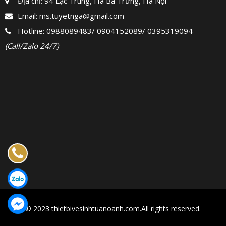
Địa chỉ: 94 Lạc Trung, Hà Bà Trưng, Hà Nội
Email:
ms.tuyetnga@gmail.com
Hotline:
0988089483
/
0904152089
/
0395319094
(Call/Zalo 24/7)
© 2023 thietbivesinhtuanoanh.com.All rights reserved.