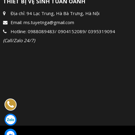
THIẾT BỊ VỆ SINH TUẤN OANH
Địa chỉ: 94 Lạc Trung, Hà Bà Trưng, Hà Nội
Email:
ms.tuyetnga@gmail.com
Hotline:
0988089483
/
0904152089
/
0395319094
(Call/Zalo 24/7)