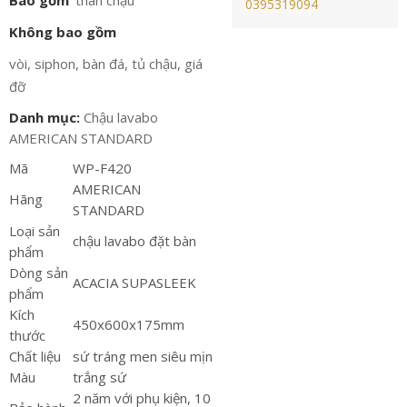
Bao gồm
thân chậu
0395319094
Không bao gồm
vòi, siphon, bàn đá, tủ chậu, giá
đỡ
Danh mục:
Chậu lavabo
AMERICAN STANDARD
Mã
WP-F420
AMERICAN
Hãng
STANDARD
Loại sản
chậu lavabo đặt bàn
phẩm
Dòng sản
ACACIA SUPASLEEK
phẩm
Kích
450x600x175mm
thước
Chất liệu
sứ tráng men siêu mịn
Màu
trắng sứ
2 năm với phụ kiện, 10