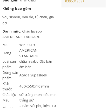
Bao gồm
thân chậu
0395319094
Không bao gồm
vòi, siphon, bàn đá, tủ chậu, giá
đỡ
Danh mục:
Chậu lavabo
AMERICAN STANDARD
Mã
WP-F419
AMERICAN
Hãng
STANDARD
Loại sản
chậu lavabo đặt bán
phẩm
âm bàn
Dòng sản
Acacia Supasleek
phẩm
Kích
450x550x169mm
thước
Chất liệu
sứ tráng men siêu mịn
Màu
trắng sứ
2 năm với phụ kiện, 10