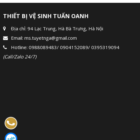
THIẾT BỊ VỆ SINH TUẤN OANH
Địa chỉ: 94 Lạc Trung, Hà Bà Trưng, Hà Nội
Email:
ms.tuyetnga@gmail.com
Hotline:
0988089483
/
0904152089
/
0395319094
(Call/Zalo 24/7)