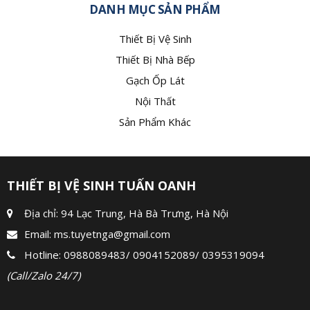
DANH MỤC SẢN PHẨM
Thiết Bị Vệ Sinh
Thiết Bị Nhà Bếp
Gạch Ốp Lát
Nội Thất
Sản Phẩm Khác
THIẾT BỊ VỆ SINH TUẤN OANH
Địa chỉ: 94 Lạc Trung, Hà Bà Trưng, Hà Nội
Email:
ms.tuyetnga@gmail.com
Hotline:
0988089483
/
0904152089
/
0395319094
(Call/Zalo 24/7)