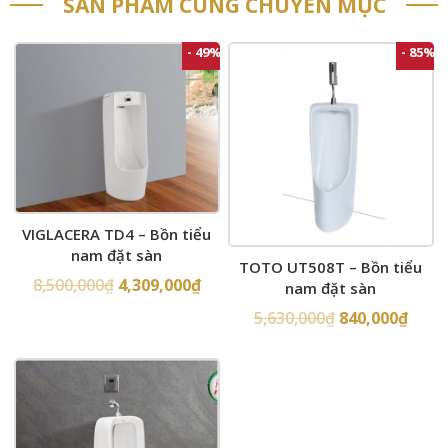
SẢN PHẨM CÙNG CHUYÊN MỤC
- 49%
- 85%
VIGLACERA TD4 – Bồn tiểu
nam đặt sàn
TOTO UT508T – Bồn tiểu
8,500,000
₫
4,309,000
₫
nam đặt sàn
5,630,000
₫
840,000
₫