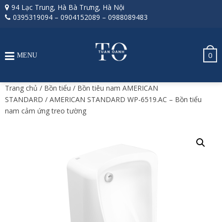
94 Lạc Trung, Hà Bà Trưng, Hà Nội
0395319094
–
0904152089
–
0988089483
0
MENU
Trang chủ
/
Bồn tiểu
/
Bồn tiêu nam AMERICAN
STANDARD
/ AMERICAN STANDARD WP-6519.AC – Bồn tiểu
nam cảm ứng treo tường