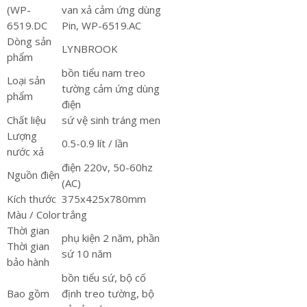
(WP-
van xả cảm ứng dùng
6519.DC
Pin, WP-6519.AC
Dòng sản
LYNBROOK
phẩm
bồn tiểu nam treo
Loại sản
tường cảm ứng dùng
phẩm
điện
Chất liệu
sứ vệ sinh tráng men
Lượng
0.5-0.9 lít / lần
nước xả
điện 220v, 50-60hz
Nguồn điện
(AC)
Kích thước
375x425x780mm
Màu / Color
trắng
Thời gian
phụ kiện 2 năm, phần
Thời gian
sứ 10 năm
bảo hành
bồn tiểu sứ, bộ cố
Bao gồm
định treo tường, bộ