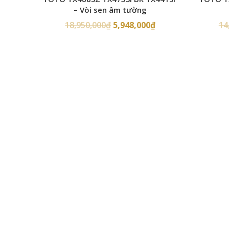
– Vòi sen âm tường
18,950,000
₫
5,948,000
₫
14