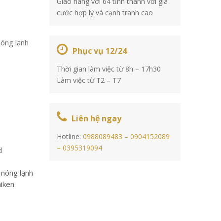
Giao hàng với 64 tỉnh thành với giá
cước hợp lý và cạnh tranh cao
óng lạnh
Phục vụ 12/24
Thời gian làm việc từ 8h – 17h30
Làm việc từ T2 – T7
Liên hệ ngay
Hotline:
0988089483 –
0904152089
–
0395319094
d
 nóng lạnh
iken