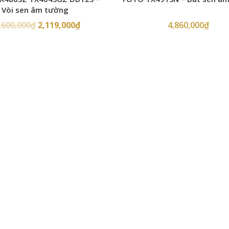
Vòi sen âm tường
,600,000
₫
2,119,000
₫
4,860,000
₫