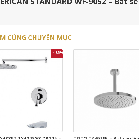
MERICAN STANDARD WF-9052 – Bát s
ẨM CÙNG CHUYÊN MỤC
- 85%
X488SZ TX404SGZ DB125 –
TOTO TX491SN – Bát sen â