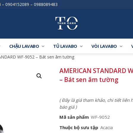
4
–
0904152089
–
0988089483
CHẬU LAVABO
TỦ LAVABO
VÒI LAVABO
NDARD WF-9052 – Bát sen âm tường
AMERICAN STANDARD W
– Bát sen âm tường
( Đây là giá tham khảo, chi tiết liên
báo giá )
Mã sản phẩm
WF-9052
Thuộc bộ sưu tập
Acacia