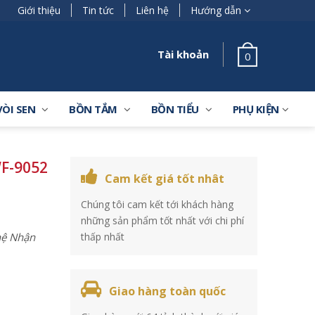
Giới thiệu
Tin tức
Liên hệ
Hướng dẫn
Tài khoản
0
VÒI SEN
BỒN TẮM
BỒN TIỂU
PHỤ KIỆN
F-9052
Cam kết giá tốt nhât
Chúng tôi cam kết tới khách hàng
những sản phẩm tốt nhất với chi phí
 hệ Nhận
thấp nhất
Giao hàng toàn quốc