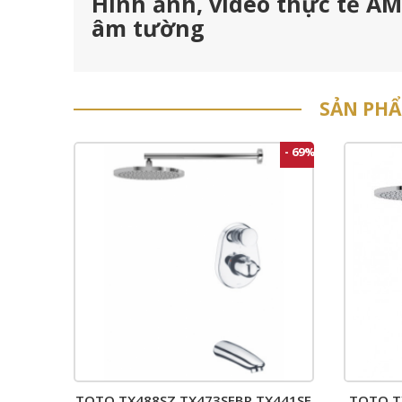
Hình ảnh, video thực tế A
âm tường
SẢN PH
- 69%
TOTO TX488SZ TX473SFBR TX441SF
TOTO T