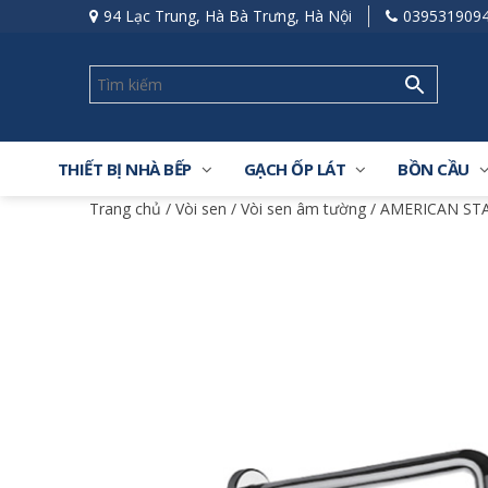
94 Lạc Trung, Hà Bà Trưng, Hà Nội
039531909
THIẾT BỊ NHÀ BẾP
GẠCH ỐP LÁT
BỒN CẦU
Trang chủ
/
Vòi sen
/
Vòi sen âm tường
/ AMERICAN STA