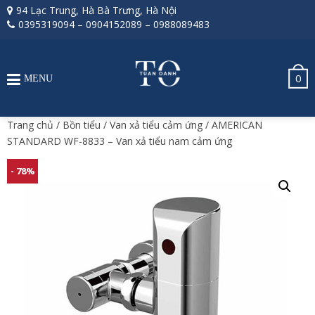
94 Lạc Trung, Hà Bà Trưng, Hà Nội
0395319094
–
0904152089
–
0988089483
0
MENU
Trang chủ
/
Bồn tiểu
/
Van xả tiểu cảm ứng
/ AMERICAN
STANDARD WF-8833 – Van xả tiểu nam cảm ứng
- 78%