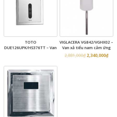
TOTO
VIGLACERA VG842/VGHX02 –
DUE126UPK/HS376TT – Van
Van xả tiểu nam cảm ứng
xả tiểu nam cảm ứng
dùng pin
2,881,000
₫
2,340,000
₫