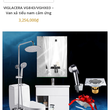
VIGLACERA VG843/VGHX03 –
Van xả tiểu nam cảm ứng
dùng pin
3,256,000
₫