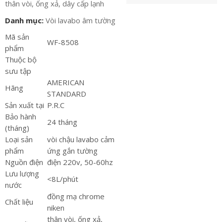
thân vòi, ống xả, dây cấp lạnh
Danh mục:
Vòi lavabo âm tường
Mã sản
WF-8508
phẩm
Thuộc bộ
sưu tập
AMERICAN
Hãng
STANDARD
Sản xuất tại
P.R.C
Bảo hành
24 tháng
(tháng)
Loại sản
vòi chậu lavabo cảm
phẩm
ứng gắn tường
Nguồn điện
điện 220v, 50-60hz
Lưu lượng
<8L/phút
nước
đồng mạ chrome
Chất liệu
niken
thân vòi, ống xả,