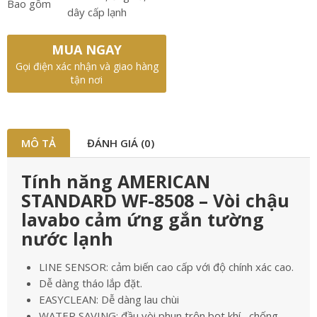
Bao gồm
dây cấp lạnh
MUA NGAY
Gọi điện xác nhận và giao hàng
tận nơi
MÔ TẢ
ĐÁNH GIÁ (0)
Tính năng AMERICAN
STANDARD WF-8508 – Vòi chậu
lavabo cảm ứng gắn tường
nước lạnh
LINE SENSOR: cảm biến cao cấp với độ chính xác cao.
Dễ dàng tháo lắp đặt.
EASYCLEAN: Dễ dàng lau chùi
WATER SAVING: đầu vòi phun trộn bọt khí , chống