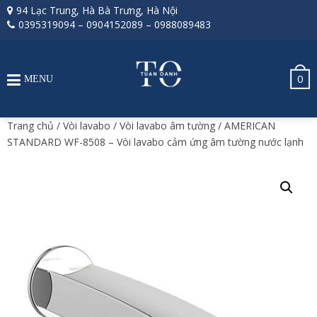
94 Lạc Trung, Hà Bà Trưng, Hà Nội
0395319094
–
0904152089
–
0988089483
0
MENU
Trang chủ
/
Vòi lavabo
/
Vòi lavabo âm tường
/ AMERICAN
STANDARD WF-8508 – Vòi lavabo cảm ứng âm tường nước lạnh