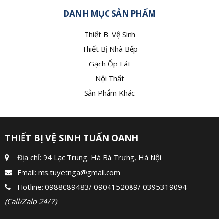
DANH MỤC SẢN PHẨM
Thiết Bị Vệ Sinh
Thiết Bị Nhà Bếp
Gạch Ốp Lát
Nội Thất
Sản Phẩm Khác
THIẾT BỊ VỆ SINH TUẤN OANH
Địa chỉ: 94 Lạc Trung, Hà Bà Trưng, Hà Nội
Email:
ms.tuyetnga@gmail.com
Hotline:
0988089483
/
0904152089
/
0395319094
(Call/Zalo 24/7)