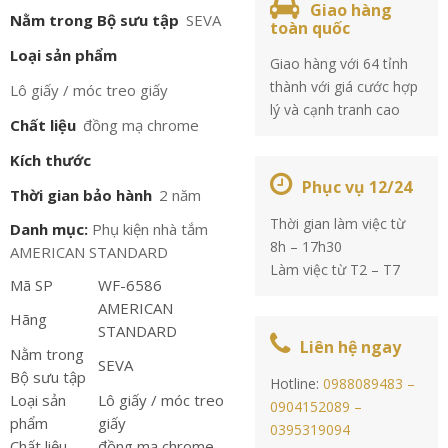
Giao hàng
Nằm trong Bộ sưu tập
SEVA
toàn quốc
Loại sản phẩm
Giao hàng với 64 tỉnh
thành với giá cước hợp
Lô giấy / móc treo giấy
lý và cạnh tranh cao
Chất liệu
đồng mạ chrome
Kích thước
Phục vụ 12/24
Thời gian bảo hành
2 năm
Thời gian làm việc từ
Danh mục:
Phụ kiện nhà tắm
8h – 17h30
AMERICAN STANDARD
Làm việc từ T2 – T7
Mã SP
WF-6586
AMERICAN
Hãng
STANDARD
Liên hệ ngay
Nằm trong
SEVA
Bộ sưu tập
Hotline:
0988089483 –
Loại sản
Lô giấy / móc treo
0904152089 –
phẩm
giấy
0395319094
Chất liệu
đồng mạ chrome