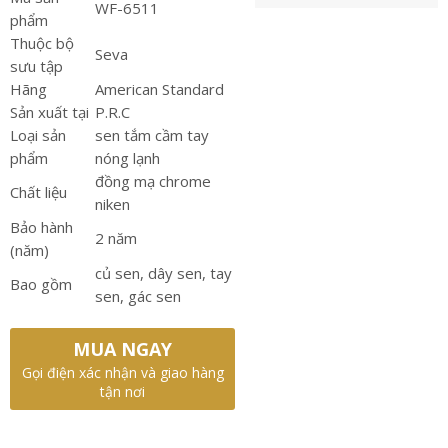
WF-6511
phẩm
Thuộc bộ
Seva
sưu tập
Hãng
American Standard
Sản xuất tại
P.R.C
Loại sản
sen tắm cầm tay
phẩm
nóng lạnh
đồng mạ chrome
Chất liệu
niken
Bảo hành
2 năm
(năm)
củ sen, dây sen, tay
Bao gồm
sen, gác sen
MUA NGAY
Gọi điện xác nhận và giao hàng
tận nơi