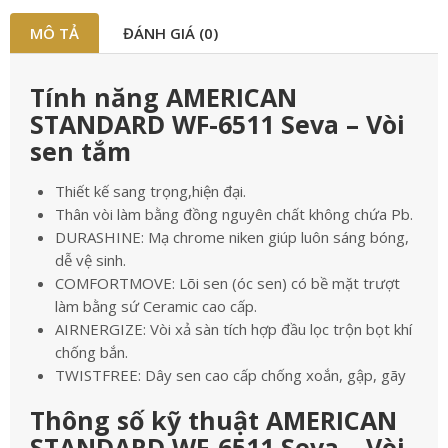
MÔ TẢ
ĐÁNH GIÁ (0)
Tính năng AMERICAN
STANDARD WF-6511 Seva – Vòi
sen tắm
Thiết kế sang trọng,hiện đại.
Thân vòi làm bằng đồng nguyên chất không chứa Pb.
DURASHINE: Mạ chrome niken giúp luôn sáng bóng,
dễ vệ sinh.
COMFORTMOVE: Lõi sen (óc sen) có bề mặt trượt
làm bằng sứ Ceramic cao cấp.
AIRNERGIZE: Vòi xả sàn tích hợp đầu lọc trộn bọt khí
chống bắn.
TWISTFREE: Dây sen cao cấp chống xoắn, gập, gãy
Thông số kỹ thuật AMERICAN
STANDARD WF-6511 Seva – Vòi