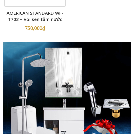
AMERICAN STANDARD WF-
T703 – Vòi sen tắm nước
lạnh
750,000
₫