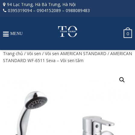
94 Lạc Trung, Hà Bà Trưng, Hà Nội
0395319094
–
0904152089
–
0988089483
0
MENU
Trang chủ
/
Vòi sen
/
Vòi sen AMERICAN STANDARD
/ AMERICAN
STANDARD WF-6511 Seva – Vòi sen tắm