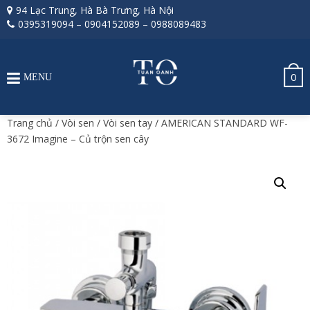
94 Lạc Trung, Hà Bà Trưng, Hà Nội
0395319094
–
0904152089
–
0988089483
0
MENU
Trang chủ
/
Vòi sen
/
Vòi sen tay
/ AMERICAN STANDARD WF-
3672 Imagine – Củ trộn sen cây