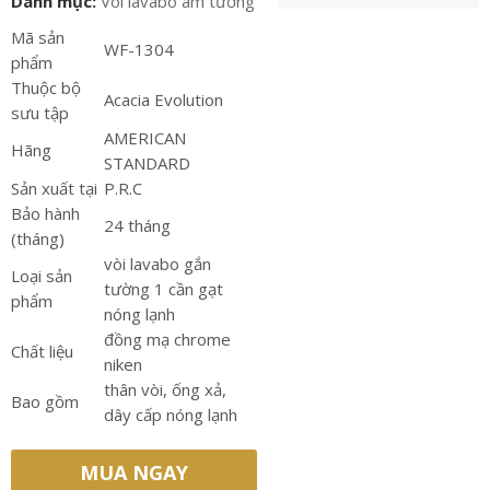
Danh mục:
Vòi lavabo âm tường
Mã sản
WF-1304
phẩm
Thuộc bộ
Acacia Evolution
sưu tập
AMERICAN
Hãng
STANDARD
Sản xuất tại
P.R.C
Bảo hành
24 tháng
(tháng)
vòi lavabo gắn
Loại sản
tường 1 cần gạt
phẩm
nóng lạnh
đồng mạ chrome
Chất liệu
niken
thân vòi, ống xả,
Bao gồm
dây cấp nóng lạnh
MUA NGAY