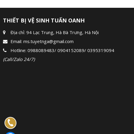
THIẾT BỊ VỆ SINH TUẤN OANH
Địa chỉ: 94 Lạc Trung, Hà Bà Trưng, Hà Nội
Email:
ms.tuyetnga@gmail.com
Hotline:
0988089483
/
0904152089
/
0395319094
(Call/Zalo 24/7)