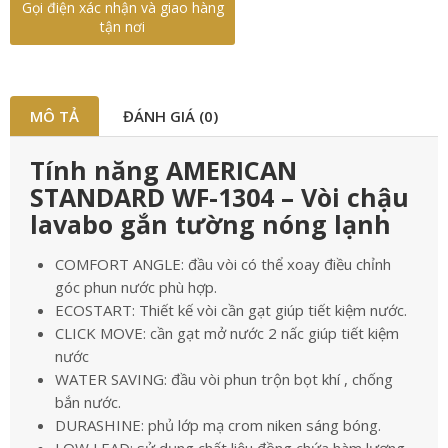
Gọi điện xác nhận và giao hàng
tận nơi
MÔ TẢ
ĐÁNH GIÁ (0)
Tính năng AMERICAN
STANDARD WF-1304 – Vòi chậu
lavabo gắn tường nóng lạnh
COMFORT ANGLE: đầu vòi có thể xoay điều chỉnh
góc phun nước phù hợp.
ECOSTART: Thiết kế vòi cần gạt giúp tiết kiệm nước.
CLICK MOVE: cần gạt mở nước 2 nấc giúp tiết kiệm
nước
WATER SAVING: đầu vòi phun trộn bọt khí , chống
bắn nước.
DURASHINE: phủ lớp mạ crom niken sáng bóng.