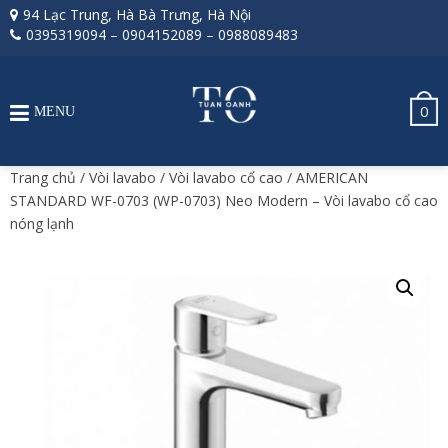
94 Lạc Trung, Hà Bà Trưng, Hà Nội
0395319094
–
0904152089
–
0988089483
0
MENU
Trang chủ
/
Vòi lavabo
/
Vòi lavabo cổ cao
/ AMERICAN
STANDARD WF-0703 (WP-0703) Neo Modern – Vòi lavabo cổ cao
nóng lạnh