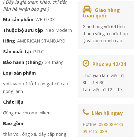
( Đây là giá tham khảo, chi tiết
liên hệ Nhận báo giá )
Giao hàng
toàn quốc
Mã sản phẩm
WF-0703
Giao hàng với 64 tỉnh
Thuộc bộ sưu tập
Neo Modern
thành với giá cước hợp
Hãng
AMERICAN STANDARD
lý và cạnh tranh cao
Sản xuất tại
P.R.C
Bảo hành (tháng)
24 tháng
Phục vụ 12/24
Loại sản phẩm
Thời gian làm việc từ
8h – 17h30
vòi lavabo 1 lỗ 1 cần gạt cổ cao
Làm việc từ T2 – T7
nóng lạnh
Chất liệu
đồng mạ chrome niken
Liên hệ ngay
Bao gồm
Hotline:
0988089483 –
0904152089 –
thân vòi, ống xả, dây cấp nóng