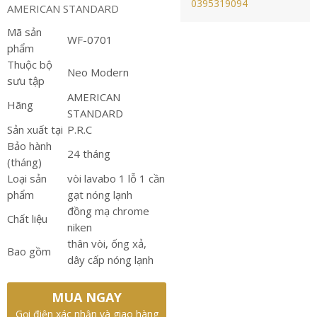
0395319094
AMERICAN STANDARD
Mã sản
WF-0701
phẩm
Thuộc bộ
Neo Modern
sưu tập
AMERICAN
Hãng
STANDARD
Sản xuất tại
P.R.C
Bảo hành
24 tháng
(tháng)
Loại sản
vòi lavabo 1 lỗ 1 cần
phẩm
gạt nóng lạnh
đồng mạ chrome
Chất liệu
niken
thân vòi, ống xả,
Bao gồm
dây cấp nóng lạnh
MUA NGAY
Gọi điện xác nhận và giao hàng