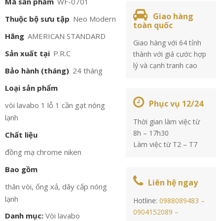
Mã sản phẩm
WF-0701
Giao hàng
Thuộc bộ sưu tập
Neo Modern
toàn quốc
Hãng
AMERICAN STANDARD
Giao hàng với 64 tỉnh
Sản xuất tại
P.R.C
thành với giá cước hợp
lý và cạnh tranh cao
Bảo hành (tháng)
24 tháng
Loại sản phẩm
Phục vụ 12/24
vòi lavabo 1 lỗ 1 cần gạt nóng
lạnh
Thời gian làm việc từ
8h – 17h30
Chất liệu
Làm việc từ T2 – T7
đồng mạ chrome niken
Bao gồm
Liên hệ ngay
thân vòi, ống xả, dây cấp nóng
lạnh
Hotline:
0988089483 –
0904152089 –
Danh mục:
Vòi lavabo