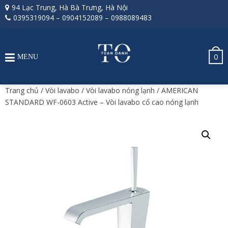
94 Lạc Trung, Hà Bà Trưng, Hà Nội
0395319094
–
0904152089
–
0988089483
0
MENU
Trang chủ
/
Vòi lavabo
/
Vòi lavabo nóng lạnh
/ AMERICAN
STANDARD WF-0603 Active – Vòi lavabo cổ cao nóng lạnh