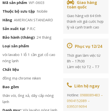
Giao hàng
Mã sản phẩm
WF-0603
toàn quốc
Thuộc bộ sưu tập
Nobile
Giao hàng với 64 tỉnh
Hãng
AMERICAN STANDARD
thành với giá cước hợp
lý và cạnh tranh cao
Sản xuất tại
P.R.C
Bảo hành (tháng)
24 tháng
Loại sản phẩm
Phục vụ 12/24
vòi lavabo 1 lỗ 1 cần gạt cổ cao
Thời gian làm việc từ
nóng lạnh
8h – 17h30
Làm việc từ T2 – T7
Chất liệu
đồng mạ chrome niken
Liên hệ ngay
Bao gồm
Hotline:
0988089483 –
thân vòi, ống xả, dây cấp nóng
0904152089 –
lạnh
0395319094
Danh mục:
Vòi lavabo nóng lạnh