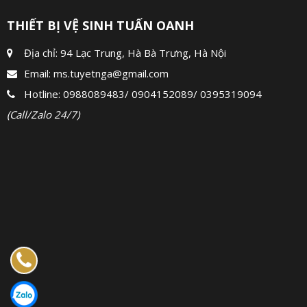
THIẾT BỊ VỆ SINH TUẤN OANH
Địa chỉ: 94 Lạc Trung, Hà Bà Trưng, Hà Nội
Email:
ms.tuyetnga@gmail.com
Hotline:
0988089483
/
0904152089
/
0395319094
(Call/Zalo 24/7)