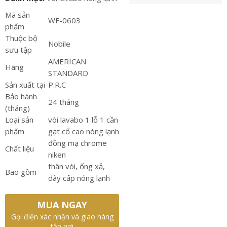
Mã sản
WF-0603
phẩm
Thuộc bộ
Nobile
sưu tập
AMERICAN
Hãng
STANDARD
Sản xuất tại
P.R.C
Bảo hành
24 tháng
(tháng)
Loại sản
vòi lavabo 1 lỗ 1 cần
phẩm
gạt cổ cao nóng lạnh
đồng mạ chrome
Chất liệu
niken
thân vòi, ống xả,
Bao gồm
dây cấp nóng lạnh
MUA NGAY
Gọi điện xác nhận và giao hàng
tận nơi