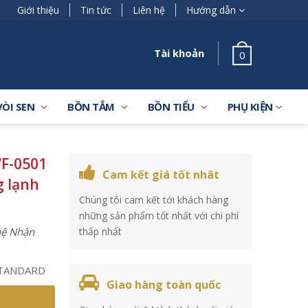
Giới thiệu
Tin tức
Liên hệ
Hướng dẫn
Tài khoản
0
VÒI SEN
BỒN TẮM
BỒN TIỂU
PHỤ KIỆN
F-0501
Cam kết giá tốt nhât
g lạnh
Chúng tôi cam kết tới khách hàng
những sản phẩm tốt nhất với chi phí
 hệ Nhận
thấp nhất
 STANDARD
Giao hàng toàn quốc