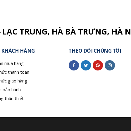
4 LẠC TRUNG, HÀ BÀ TRƯNG, HÀ N
 KHÁCH HÀNG
THEO DÕI CHÚNG TÔI
n mua hàng
hức thanh toán
hức giao hàng
h bảo hành
g thân thiết