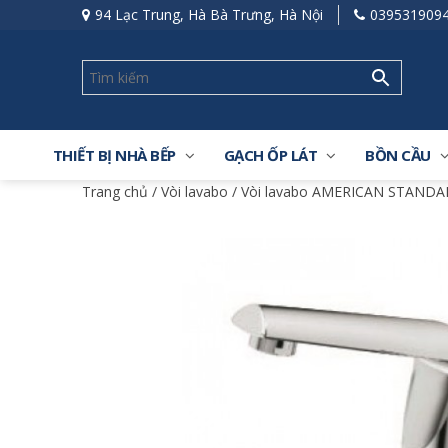
94 Lạc Trung, Hà Bà Trưng, Hà Nội
039531909
THIẾT BỊ NHÀ BẾP
GẠCH ỐP LÁT
BỒN CẦU
Trang chủ
/
Vòi lavabo
/
Vòi lavabo AMERICAN STAND