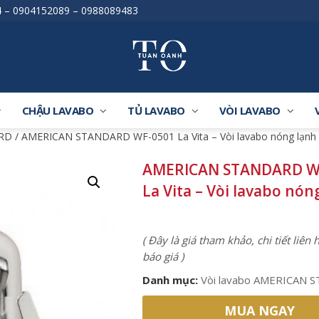
4
–
0904152089
–
0988089483
CHẬU LAVABO
TỦ LAVABO
VÒI LAVABO
ARD
/ AMERICAN STANDARD WF-0501 La Vita – Vòi lavabo nóng lạnh
AMERICAN STANDARD W
La Vita – Vòi lavabo nón
( Đây là giá tham khảo, chi tiết liên
báo giá )
Danh mục:
Vòi lavabo AMERICAN
MUA NGAY